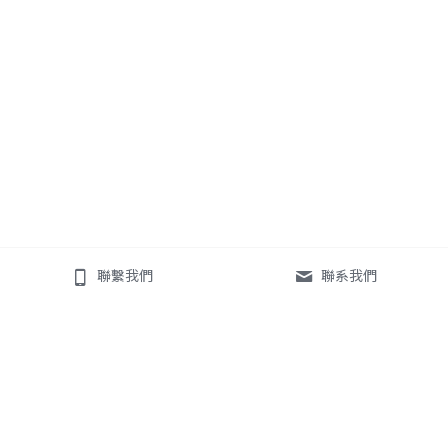
聯繫我們
聯系我們
E-Mail：
a.stationery2022@gmail.com
TEL：886-2-27382001