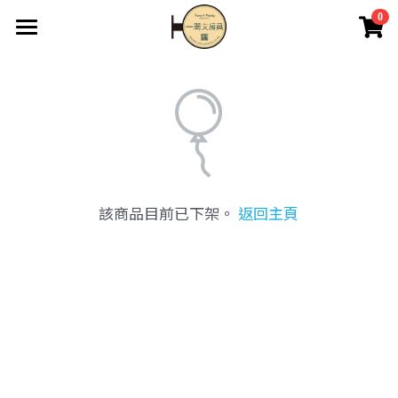
0
×
商品分類
首頁
關於我們
所有商品分類
最新消息
2F藝品畫廊
該商品目前已下架。
返回主頁
英國if文創
經銷批發
商店
登錄
搜索