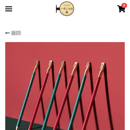
0
×
商品分類
首頁
返回
關於我們
所有商品分類
最新消息
2F藝品畫廊
英國if文創
經銷批發
商店
登錄
搜索