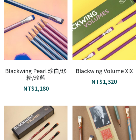
Blackwing Pearl 珍白/珍
Blackwing Volume XIX
粉/珍藍
NT$1,320
NT$1,180