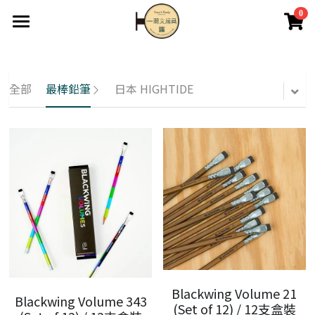
0
×
商品分類
首頁
關於我們
所有商品分類
全部
最棒鉛筆
日本 HIGHTIDE
最新消息
2F藝品畫廊
英國if文創
經銷批發
商店
登錄
Blackwing Volume 21
Blackwing Volume 343
(Set of 12) / 12支盒裝
搜索