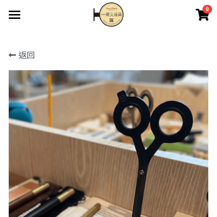
0
×
商品分類
首頁
返回
關於我們
所有商品分類
最新消息
2F藝品畫廊
英國if文創
經銷批發
商店
登錄
搜索