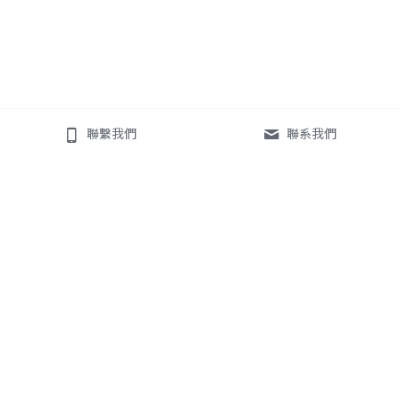
聯繫我們
聯系我們
E-Mail：
a.stationery2022@gmail.com
TEL：886-2-27382001
TuTan
 Creative Consulting LTD. ( f+m Stationery Special 
thing. )